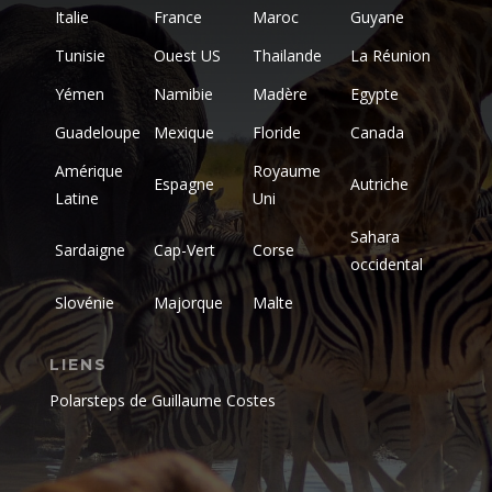
Italie
France
Maroc
Guyane
Tunisie
Ouest US
Thailande
La Réunion
Yémen
Namibie
Madère
Egypte
Guadeloupe
Mexique
Floride
Canada
Amérique
Royaume
Espagne
Autriche
Latine
Uni
Sahara
Sardaigne
Cap-Vert
Corse
occidental
Slovénie
Majorque
Malte
LIENS
Polarsteps de Guillaume Costes