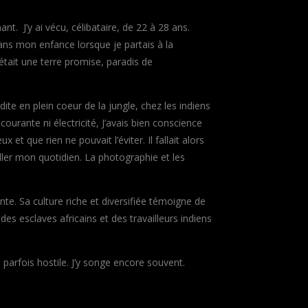
t. J’y ai vécu, célibataire, de 22 à 28 ans.
dans mon enfance lorsque je partais à la
tait une terre promise, paradis de
ite en plein coeur de la jungle, chez les indiens
ante ni électricité, J’avais bien conscience
t que rien ne pouvait l’éviter. Il fallait alors
ller mon quotidien. La photographie et les
e. Sa culture riche et diversifiée témoigne de
es esclaves africains et des travailleurs indiens
arfois hostile. J’y songe encore souvent.