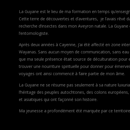
La Guyane est le lieu de ma formation en temps qu’enseignan
Cette terre de découvertes et d’aventures, je l’avais rêvé 
recherche d’insectes dans mon Aveyron natale.
La Guyane é
l’entomologiste.
Après deux années à Cayenne, j’ai été affecté en zone interd
Wayanas. Sans aucun moyen de communication, sans eau cour
que ma seule présence était source de déculturation pour eux e
trouver une nourriture spirituelle pour donner pour émervei
voyages ont ainsi commencé à faire partie de mon âme.
La Guyane ne se résume pas seulement à sa nature luxuriant
l’héritage des peuples autochtones, des colons européens, d
et asiatiques qui ont façonné son histoire.
Ma jeunesse a profondément été marquée par ce territoire p